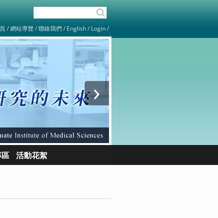
首頁
/
網站導覽
/
聯絡我們
/
English
/
Login
/
›
專區
活動花絮