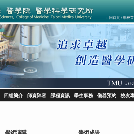
:::
回首頁
/
學校
四組簡介
師資陣容
課程資訊
學生事務
儀器預約
校友
學術演講
學術成果